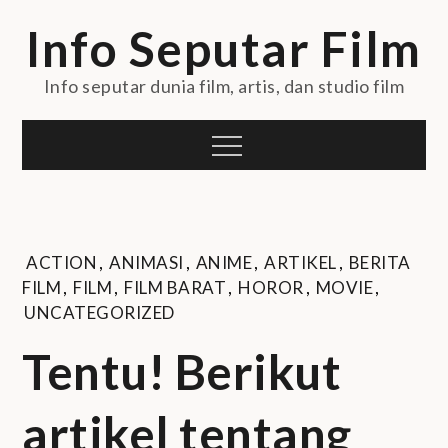
Skip
Info Seputar Film
to
content
Info seputar dunia film, artis, dan studio film
Menu
ACTION
,
ANIMASI
,
ANIME
,
ARTIKEL
,
BERITA
FILM
,
FILM
,
FILM BARAT
,
HOROR
,
MOVIE
,
UNCATEGORIZED
Tentu! Berikut
artikel tentang