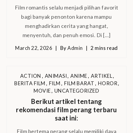
Film romantis selalu menjadi pilihan favorit
bagi banyak penonton karena mampu
menghadirkan cerita yang hangat,
menyentuh, dan penuh emosi. Di […]
March 22, 2026
By
Admin
2 mins read
ACTION
,
ANIMASI
,
ANIME
,
ARTIKEL
,
BERITA FILM
,
FILM
,
FILM BARAT
,
HOROR
,
MOVIE
,
UNCATEGORIZED
Berikut artikel tentang
rekomendasi film perang terbaru
saat ini:
Film bertema perang selalu memiliki daya