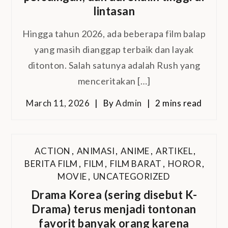
lintasan
Hingga tahun 2026, ada beberapa film balap
yang masih dianggap terbaik dan layak
ditonton. Salah satunya adalah Rush yang
menceritakan […]
March 11, 2026
By
Admin
2 mins read
ACTION
,
ANIMASI
,
ANIME
,
ARTIKEL
,
BERITA FILM
,
FILM
,
FILM BARAT
,
HOROR
,
MOVIE
,
UNCATEGORIZED
Drama Korea (sering disebut K-
Drama) terus menjadi tontonan
favorit banyak orang karena