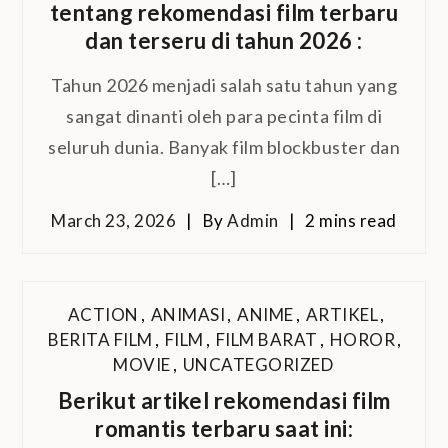
tentang rekomendasi film terbaru
dan terseru di tahun 2026 :
Tahun 2026 menjadi salah satu tahun yang
sangat dinanti oleh para pecinta film di
seluruh dunia. Banyak film blockbuster dan
[…]
March 23, 2026
By
Admin
2 mins read
ACTION
,
ANIMASI
,
ANIME
,
ARTIKEL
,
BERITA FILM
,
FILM
,
FILM BARAT
,
HOROR
,
MOVIE
,
UNCATEGORIZED
Berikut artikel rekomendasi film
romantis terbaru saat ini: