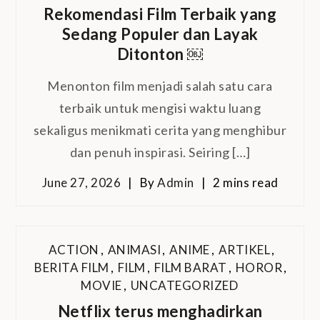
Rekomendasi Film Terbaik yang
Sedang Populer dan Layak
Ditonton ￼
Menonton film menjadi salah satu cara
terbaik untuk mengisi waktu luang
sekaligus menikmati cerita yang menghibur
dan penuh inspirasi. Seiring […]
June 27, 2026
By
Admin
2 mins read
ACTION
,
ANIMASI
,
ANIME
,
ARTIKEL
,
BERITA FILM
,
FILM
,
FILM BARAT
,
HOROR
,
MOVIE
,
UNCATEGORIZED
Netflix terus menghadirkan