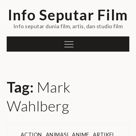
Skip
Info Seputar Film
to
content
Info seputar dunia film, artis, dan studio film
Menu
Tag:
Mark
Wahlberg
ACTION
,
ANIMASI
,
ANIME
,
ARTIKEL
,