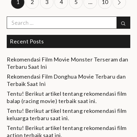
Posts
1
2
3
4
5
…
10
navigation
Search
Sear
for:
Recent Posts
Rekomendasi Film Movie Monster Terseram dan
Terbaru Saat Ini
Rekomendasi Film Donghua Movie Terbaru dan
Terbaik Saat Ini
Tentu! Berikut artikel tentang rekomendasi film
balap (racing movie) terbaik saat ini.
Tentu! Berikut artikel tentang rekomendasi film
keluarga terbaru saat ini.
Tentu! Berikut artikel tentang rekomendasi film
action terbaik saat ini.