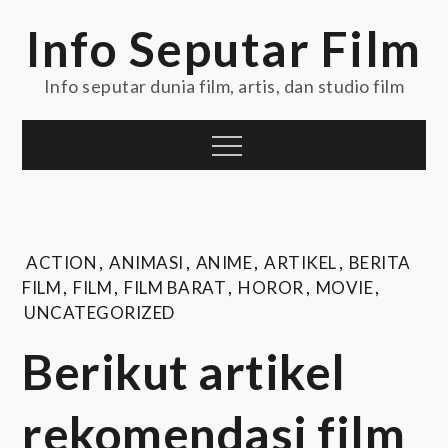
Skip
Info Seputar Film
to
content
Info seputar dunia film, artis, dan studio film
Menu
ACTION
,
ANIMASI
,
ANIME
,
ARTIKEL
,
BERITA
FILM
,
FILM
,
FILM BARAT
,
HOROR
,
MOVIE
,
UNCATEGORIZED
Berikut artikel
rekomendasi film