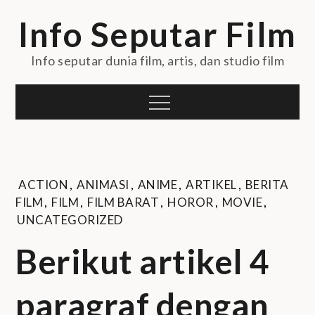
Skip
Info Seputar Film
to
content
Info seputar dunia film, artis, dan studio film
Menu
ACTION
,
ANIMASI
,
ANIME
,
ARTIKEL
,
BERITA
FILM
,
FILM
,
FILM BARAT
,
HOROR
,
MOVIE
,
UNCATEGORIZED
Berikut artikel 4
paragraf dengan