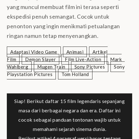
yang muncul membuat film ini terasa seperti
ekspedisi penuh semangat. Cocok untuk
penonton yang ingin menikmati petualangan
ringan namun tetap menyenangkan.
Adaptasi Video Game
Animasi
Artikel
Film
Demon Slayer
Film Live-Action
Mark
Wahlberg
Mugen Train
Sony Pictures
Sony
Playstation Pictures
Tom Holland
Post
Siap! Berikut daftar 15 film legendaris sepanjang
masa dari berbagai negara dan era. Daftar ini
navigation
cocok sebagai panduan tontonan wajib untuk
memahami sejarah sinema dunia.
Berikut artikel 4 paragraf versi horor tentang