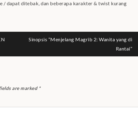
 / dapat ditebak, dan beberapa karakter & twist kurang
KN
Sinopsis “Menjelang Magrib 2: Wanita yang di
Rantai”
fields are marked
*