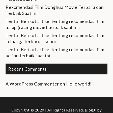
Rekomendasi Film Donghua Movie Terbaru dan
Terbaik Saat Ini
Tentu! Berikut artikel tentang rekomendasi film
balap (racing movie) terbaik saat ini.
Tentu! Berikut artikel tentang rekomendasi film
keluarga terbaru saat ini.
Tentu! Berikut artikel tentang rekomendasi film
action terbaik saat ini.
Recent Comments
A WordPress Commenter
on
Hello world!
Copyright © 2020 | All Rights Reserved. BlogJr by