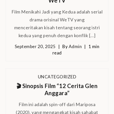
WeTV
Film Menikahi Jadi yang Kedua adalah serial
drama orisinal WeTV yang
menceritakan kisah tentang seorang istri
kedua yang penuh dengan konflik […]
September 20, 2025
By
Admin
1 min
read
UNCATEGORIZED
🎬 Sinopsis Film “12 Cerita Glen
Anggara”
Film ini adalah spin-off dari Mariposa
(2020), yang mengangkat kisah sahabat