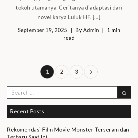
tokoh utamanya. Ceritanya diadaptasi dari
novel karya Luluk HF. […]
September 19, 2025
By
Admin
1 min
read
Posts
1
2
3
navigation
Search
Sear
for:
Recent Posts
Rekomendasi Film Movie Monster Terseram dan
Terbaru Saat Ini