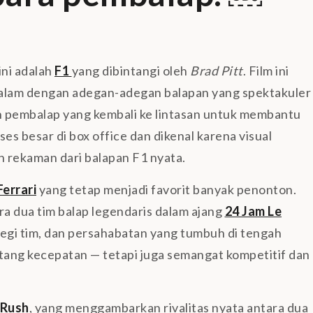
ini adalah
F1
yang dibintangi oleh
Brad Pitt
. Film ini
alam dengan adegan-adegan balapan yang spektakuler
n pembalap yang kembali ke lintasan untuk membantu
es besar di box office dan dikenal karena visual
n rekaman dari balapan F1 nyata.
Ferrari
yang tetap menjadi favorit banyak penonton.
tara dua tim balap legendaris dalam ajang
24 Jam Le
tegi tim, dan persahabatan yang tumbuh di tengah
tang kecepatan — tetapi juga semangat kompetitif dan
Rush
, yang menggambarkan rivalitas nyata antara dua