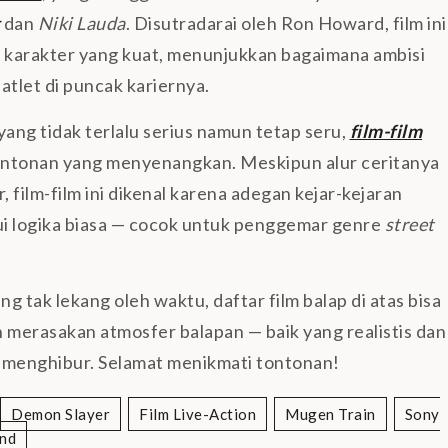
dan
Niki Lauda
. Disutradarai oleh Ron Howard, film ini
karakter yang kuat, menunjukkan bagaimana ambisi
tlet di puncak kariernya.
 yang tidak terlalu serius namun tetap seru,
film-film
 tontonan yang menyenangkan. Meskipun alur ceritanya
, film-film ini dikenal karena adegan kejar-kejaran
ui logika biasa — cocok untuk penggemar genre
street
ng tak lekang oleh waktu, daftar film balap di atas bisa
in merasakan atmosfer balapan — baik yang realistis dan
n menghibur. Selamat menikmati tontonan!
Demon Slayer
Film Live-Action
Mugen Train
Sony
nd