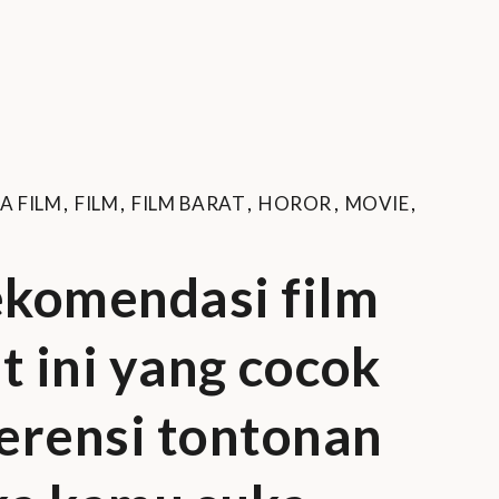
A FILM
,
FILM
,
FILM BARAT
,
HOROR
,
MOVIE
,
rekomendasi film
t ini yang cocok
erensi tontonan