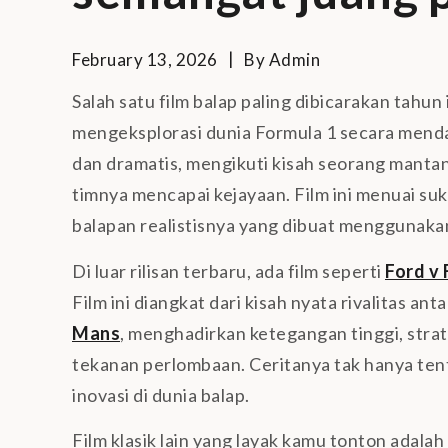
February 13, 2026
By
Admin
Salah satu film balap paling dibicarakan tahun 
mengeksplorasi dunia Formula 1 secara mend
dan dramatis, mengikuti kisah seorang manta
timnya mencapai kejayaan. Film ini menuai suks
balapan realistisnya yang dibuat menggunaka
Di luar rilisan terbaru, ada film seperti
Ford v 
Film ini diangkat dari kisah nyata rivalitas an
Mans
, menghadirkan ketegangan tinggi, stra
tekanan perlombaan. Ceritanya tak hanya ten
inovasi di dunia balap.
Film klasik lain yang layak kamu tonton adalah