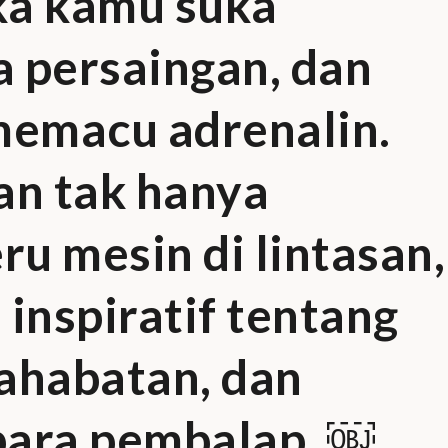
ika kamu suka
 persaingan, dan
memacu adrenalin.
an tak hanya
u mesin di lintasan,
a inspiratif tentang
ahabatan, dan
para pembalap. ￼