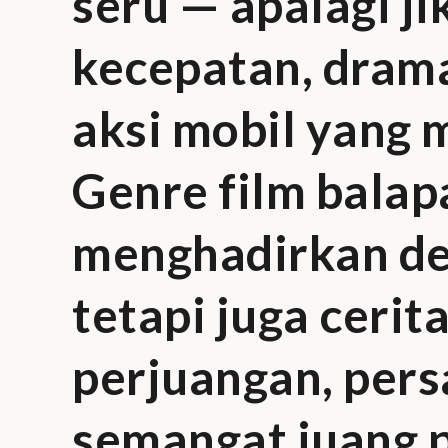
seru — apalagi j
kecepatan, drama
aksi mobil yang 
Genre film balap
menghadirkan der
tetapi juga cerit
perjuangan, pers
semangat juang 