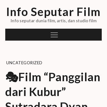
Skip
Info Seputar Film
to
content
Info seputar dunia film, artis, dan studio film
Menu
UNCATEGORIZED
🎭Film “Panggilan
dari Kubur”
Sutradara Dyan