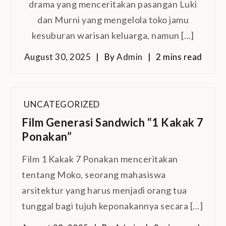
drama yang menceritakan pasangan Luki
dan Murni yang mengelola toko jamu
kesuburan warisan keluarga, namun […]
August 30, 2025
By
Admin
2 mins read
UNCATEGORIZED
Film Generasi Sandwich “1 Kakak 7
Ponakan”
Film 1 Kakak 7 Ponakan menceritakan
tentang Moko, seorang mahasiswa
arsitektur yang harus menjadi orang tua
tunggal bagi tujuh keponakannya secara […]