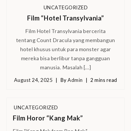
UNCATEGORIZED
Film “Hotel Transylvania”
Film Hotel Transylvania bercerita
tentang Count Dracula yang membangun
hotel khusus untuk para monster agar
mereka bisa berlibur tanpa gangguan
manusia. Masalah […]
August 24, 2025
By
Admin
2 mins read
UNCATEGORIZED
Film Horor “Kang Mak”
Film “Kang Mak from Pee Mak”