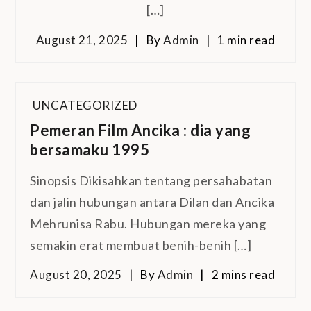
[…]
August 21, 2025
By
Admin
1 min read
UNCATEGORIZED
Pemeran Film Ancika : dia yang
bersamaku 1995
Sinopsis Dikisahkan tentang persahabatan
dan jalin hubungan antara Dilan dan Ancika
Mehrunisa Rabu. Hubungan mereka yang
semakin erat membuat benih-benih […]
August 20, 2025
By
Admin
2 mins read