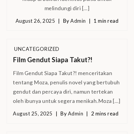
melindungi diri […]
August 26, 2025
By
Admin
1 min read
UNCATEGORIZED
Film Gendut Siapa Takut?!
Film Gendut Siapa Takut?! menceritakan
tentang Moza, penulis novel yang bertubuh
gendut dan percaya diri, namun tertekan
oleh ibunya untuk segera menikah.Moza […]
August 25, 2025
By
Admin
2 mins read