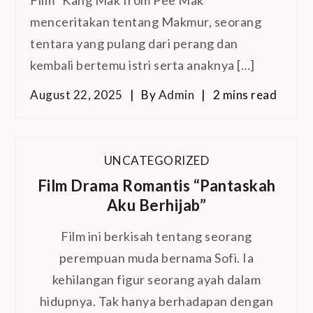
menceritakan tentang Makmur, seorang
tentara yang pulang dari perang dan
kembali bertemu istri serta anaknya […]
August 22, 2025
By
Admin
2 mins read
UNCATEGORIZED
Film Drama Romantis “Pantaskah
Aku Berhijab”
Film ini berkisah tentang seorang
perempuan muda bernama Sofi. Ia
kehilangan figur seorang ayah dalam
hidupnya. Tak hanya berhadapan dengan