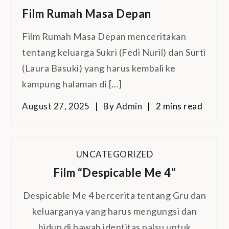
Film Rumah Masa Depan
Film Rumah Masa Depan menceritakan
tentang keluarga Sukri (Fedi Nuril) dan Surti
(Laura Basuki) yang harus kembali ke
kampung halaman di […]
August 27, 2025
By
Admin
2 mins read
UNCATEGORIZED
Film “Despicable Me 4”
Despicable Me 4 bercerita tentang Gru dan
keluarganya yang harus mengungsi dan
hidup di bawah identitas palsu untuk