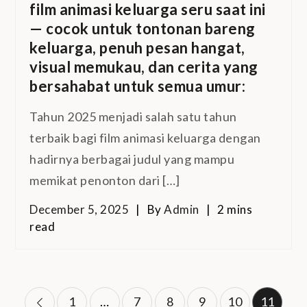
film animasi keluarga seru saat ini
— cocok untuk tontonan bareng
keluarga, penuh pesan hangat,
visual memukau, dan cerita yang
bersahabat untuk semua umur:
Tahun 2025 menjadi salah satu tahun
terbaik bagi film animasi keluarga dengan
hadirnya berbagai judul yang mampu
memikat penonton dari […]
December 5, 2025
By
Admin
2 mins
read
Posts
1
…
7
8
9
10
11