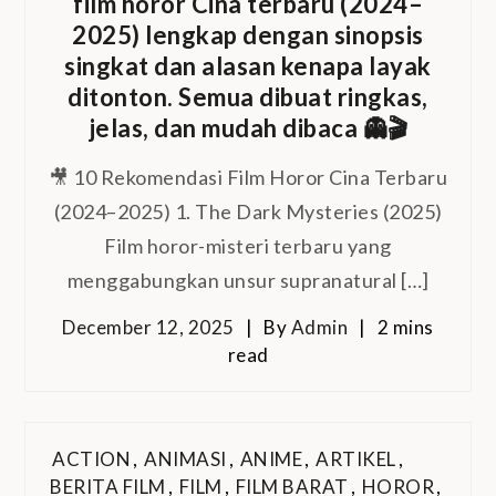
film horor Cina terbaru (2024–
2025) lengkap dengan sinopsis
singkat dan alasan kenapa layak
ditonton. Semua dibuat ringkas,
jelas, dan mudah dibaca 👻🎬
🎥 10 Rekomendasi Film Horor Cina Terbaru
(2024–2025) 1. The Dark Mysteries (2025)
Film horor-misteri terbaru yang
menggabungkan unsur supranatural […]
December 12, 2025
By
Admin
2 mins
read
ACTION
,
ANIMASI
,
ANIME
,
ARTIKEL
,
BERITA FILM
,
FILM
,
FILM BARAT
,
HOROR
,