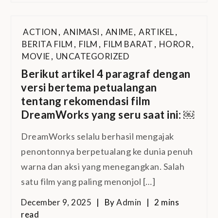
ACTION
,
ANIMASI
,
ANIME
,
ARTIKEL
,
BERITA FILM
,
FILM
,
FILM BARAT
,
HOROR
,
MOVIE
,
UNCATEGORIZED
Berikut artikel 4 paragraf dengan
versi bertema petualangan
tentang rekomendasi film
DreamWorks yang seru saat ini: ￼
DreamWorks selalu berhasil mengajak
penontonnya berpetualang ke dunia penuh
warna dan aksi yang menegangkan. Salah
satu film yang paling menonjol […]
December 9, 2025
By
Admin
2 mins
read