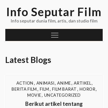
Skip
Info Seputar Film
to
content
Info seputar dunia film, artis, dan studio film
Menu
Latest Blogs
ACTION
,
ANIMASI
,
ANIME
,
ARTIKEL
,
BERITA FILM
,
FILM
,
FILM BARAT
,
HOROR
,
MOVIE
,
UNCATEGORIZED
Berikut artikel tentang