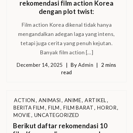
rekomendasi film action Korea
dengan plot twist:
Film action Korea dikenal tidak hanya
mengandalkan adegan laga yang intens,
tetapi juga cerita yang penuh kejutan.
Banyak film action […]
December 14, 2025
By
Admin
2 mins
read
ACTION
,
ANIMASI
,
ANIME
,
ARTIKEL
,
BERITA FILM
,
FILM
,
FILM BARAT
,
HOROR
,
MOVIE
,
UNCATEGORIZED
Berikut daftar rekomendasi 10