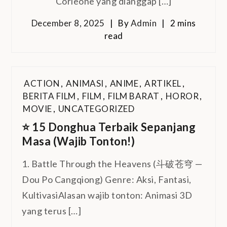
Corleone yang dianggap […]
December 8, 2025
By
Admin
2 mins
read
ACTION
,
ANIMASI
,
ANIME
,
ARTIKEL
,
BERITA FILM
,
FILM
,
FILM BARAT
,
HOROR
,
MOVIE
,
UNCATEGORIZED
⭐ 15 Donghua Terbaik Sepanjang
Masa (Wajib Tonton!)
1. Battle Through the Heavens (斗破苍穹 —
Dou Po Cangqiong) Genre: Aksi, Fantasi,
KultivasiAlasan wajib tonton: Animasi 3D
yang terus […]