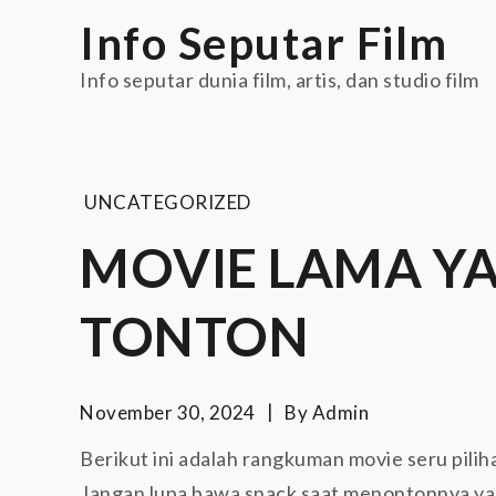
Skip
Info Seputar Film
to
content
Info seputar dunia film, artis, dan studio film
UNCATEGORIZED
MOVIE LAMA YA
TONTON
November 30, 2024
By
Admin
Berikut ini adalah rangkuman movie seru pilih
Jangan lupa bawa snack saat menontonnya ya 