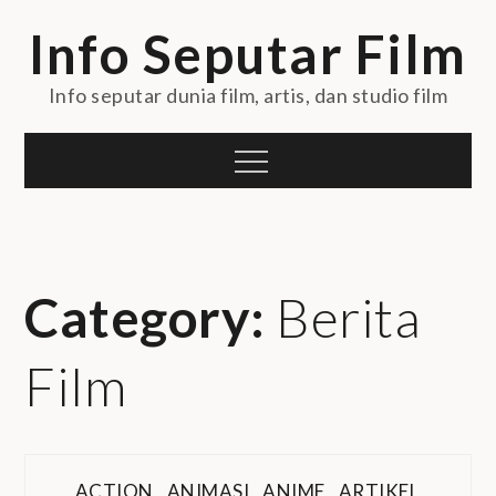
Skip
Info Seputar Film
to
content
Info seputar dunia film, artis, dan studio film
Menu
Category:
Berita
Film
ACTION
,
ANIMASI
,
ANIME
,
ARTIKEL
,