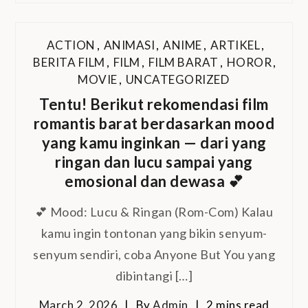
ACTION
,
ANIMASI
,
ANIME
,
ARTIKEL
,
BERITA FILM
,
FILM
,
FILM BARAT
,
HOROR
,
MOVIE
,
UNCATEGORIZED
Tentu! Berikut rekomendasi film
romantis barat berdasarkan mood
yang kamu inginkan — dari yang
ringan dan lucu sampai yang
emosional dan dewasa 💕
💕 Mood: Lucu & Ringan (Rom-Com) Kalau
kamu ingin tontonan yang bikin senyum-
senyum sendiri, coba Anyone But You yang
dibintangi […]
March 2, 2026
By
Admin
2 mins read