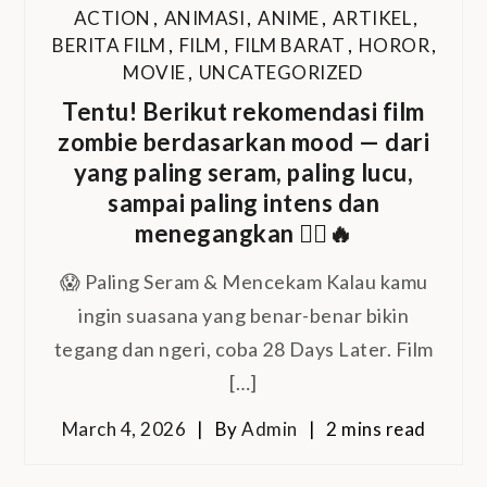
ACTION
,
ANIMASI
,
ANIME
,
ARTIKEL
,
BERITA FILM
,
FILM
,
FILM BARAT
,
HOROR
,
MOVIE
,
UNCATEGORIZED
Tentu! Berikut rekomendasi film
zombie berdasarkan mood — dari
yang paling seram, paling lucu,
sampai paling intens dan
menegangkan 🧟‍♂️🔥
😱 Paling Seram & Mencekam Kalau kamu
ingin suasana yang benar-benar bikin
tegang dan ngeri, coba 28 Days Later. Film
[…]
March 4, 2026
By
Admin
2 mins read