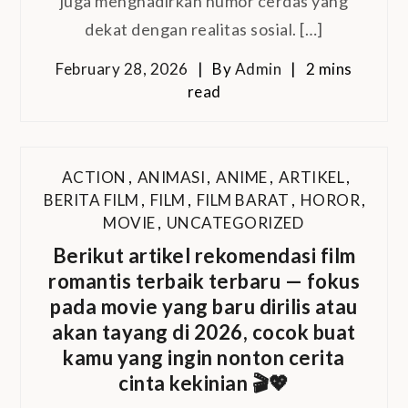
juga menghadirkan humor cerdas yang
dekat dengan realitas sosial. […]
February 28, 2026
By
Admin
2 mins
read
ACTION
,
ANIMASI
,
ANIME
,
ARTIKEL
,
BERITA FILM
,
FILM
,
FILM BARAT
,
HOROR
,
MOVIE
,
UNCATEGORIZED
Berikut artikel rekomendasi film
romantis terbaik terbaru — fokus
pada movie yang baru dirilis atau
akan tayang di 2026, cocok buat
kamu yang ingin nonton cerita
cinta kekinian 🎬💖