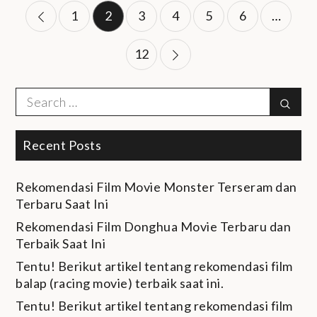
Posts
1
2
3
4
5
6
…
navigation
12
Search
Sear
for:
Recent Posts
Rekomendasi Film Movie Monster Terseram dan
Terbaru Saat Ini
Rekomendasi Film Donghua Movie Terbaru dan
Terbaik Saat Ini
Tentu! Berikut artikel tentang rekomendasi film
balap (racing movie) terbaik saat ini.
Tentu! Berikut artikel tentang rekomendasi film