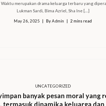
u Waktu merupakan drama keluarga terbaru yang diper
Lukman Sardi, Bima Azriel, Sha Ine […]
May 26, 2025
By
Admin
2 mins read
UNCATEGORIZED
nyimpan banyak pesan moral yang r
, termasuk dinamika keluarga dan