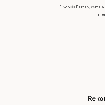
Sinopsis Fattah, remaja
mem
Rekom