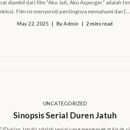
at diambil dari film “Aku Jati, Aku Asperger” adalah 
inklusi. Film ini menyoroti pentingnya memahami dan […
May 22, 2025
By
Admin
2 mins read
UNCATEGORIZED
Sinopsis Serial Duren Jatuh
 (Durian Jatuh) adalah serial yang mengangkat kisah ci