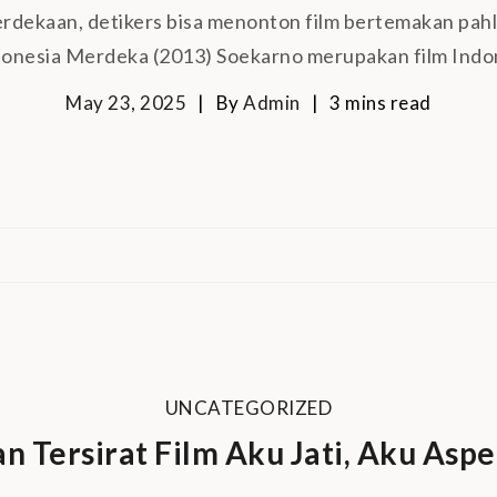
rdekaan, detikers bisa menonton film bertemakan pah
donesia Merdeka (2013) Soekarno merupakan film Indon
May 23, 2025
By
Admin
3 mins read
UNCATEGORIZED
n Tersirat Film Aku Jati, Aku Asp