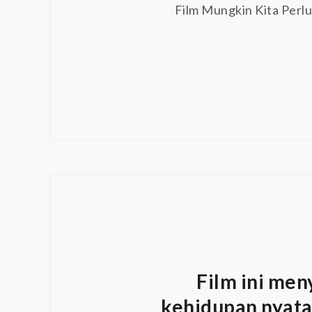
Film Mungkin Kita Perl
Film ini me
kehidupan nyata