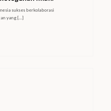
onesia sukses berkolaborasi
tan yang […]