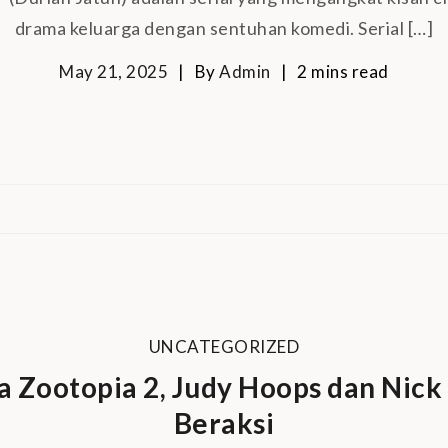
drama keluarga dengan sentuhan komedi. Serial […]
May 21, 2025
By
Admin
2 mins read
UNCATEGORIZED
a Zootopia 2, Judy Hoops dan Nick
Beraksi