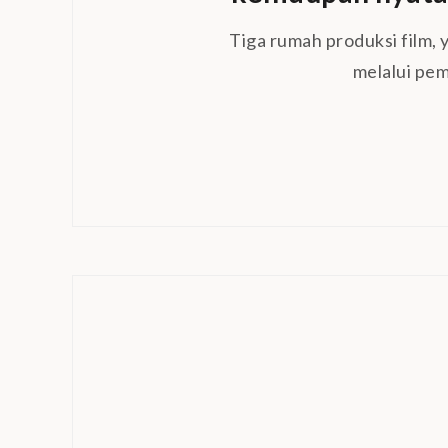
Tiga rumah produksi film, 
melalui pem