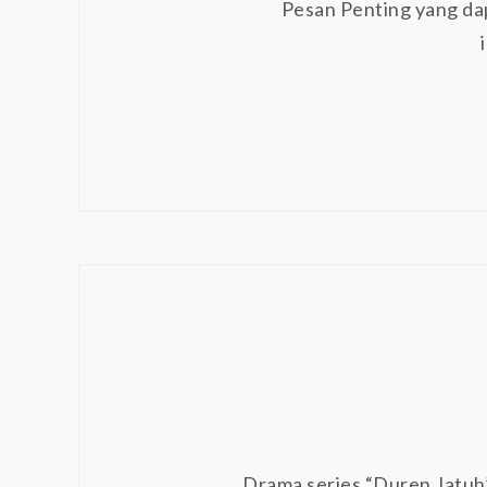
Pesan Penting yang dap
Drama series “Duren Jatuh”