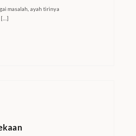
ai masalah, ayah tirinya
 […]
dekaan