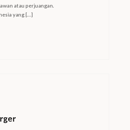
lawan atau perjuangan.
esia yang […]
erger