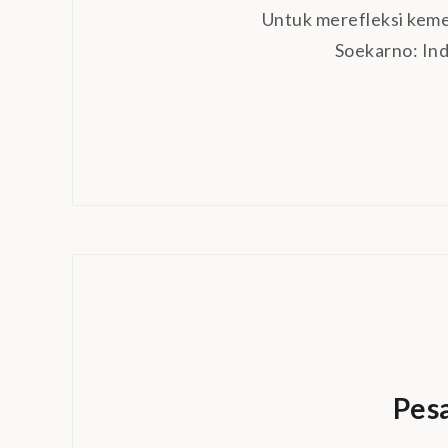
Untuk merefleksi keme
Soekarno: In
Pesa