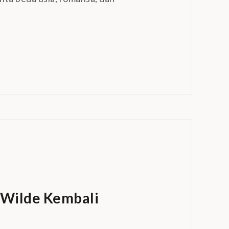
 Wilde Kembali