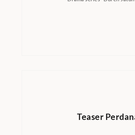
Teaser Perdan